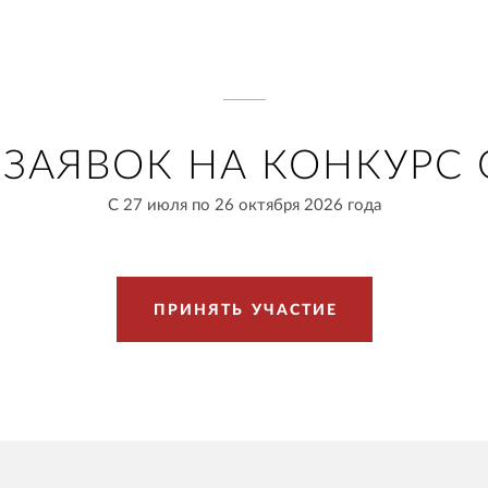
ЗАЯВОК НА КОНКУРС 
С 27 июля по 26 октября 2026 года
П
Р
И
Н
Я
Т
Ь
У
Ч
А
С
Т
И
Е