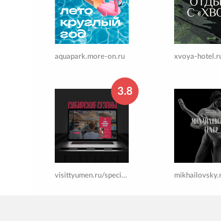
aquapark.more-on.ru
xvoya-hotel.r
3.8
visittyumen.ru/special-projects/sibirskie-sezony
mikhailovsky.