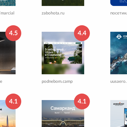
/marcial
zabohota.ru
посетик
4.5
4.4
ce
podnebom.camp
uusaero.
4.1
4.1