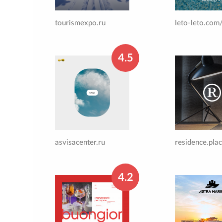
tourismexpo.ru
leto-leto.com
4.5
asvisacenter.ru
residence.pla
4.2