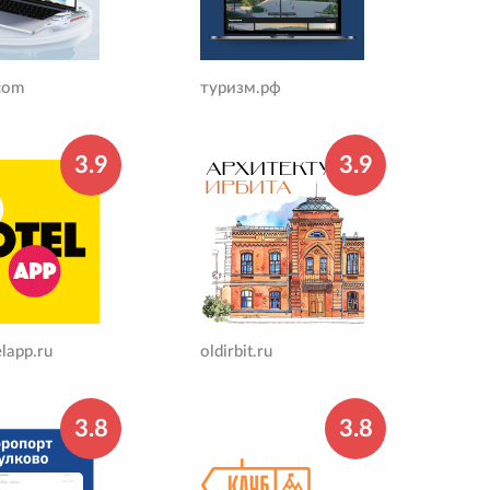
.com
туризм.рф
3.9
3.9
lapp.ru
oldirbit.ru
3.8
3.8