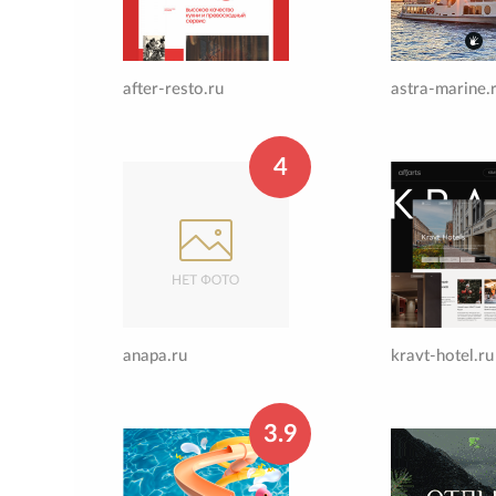
after-resto.ru
astra-marine.
4
anapa.ru
kravt-hotel.ru
3.9