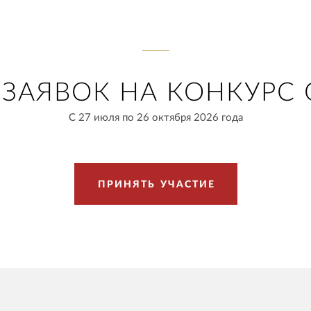
ЗАЯВОК НА КОНКУРС 
С 27 июля по 26 октября 2026 года
П
Р
И
Н
Я
Т
Ь
У
Ч
А
С
Т
И
Е