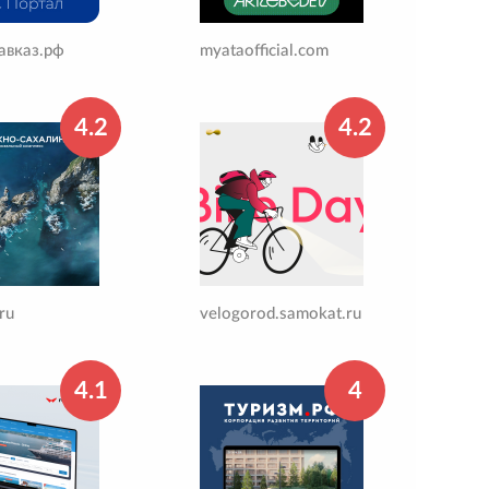
авказ.рф
myataofficial.com
4.2
4.2
ru
velogorod.samokat.ru
4.1
4