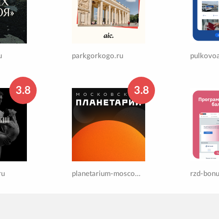
u
parkgorkogo.ru
pulkovoa
3.8
3.8
ru
planetarium-moscow.ru
rzd-bonu