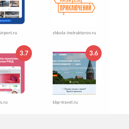
irport.ru
shkola-instruktorov.ru
3.7
3.6
s.ru
kbp-travel.ru