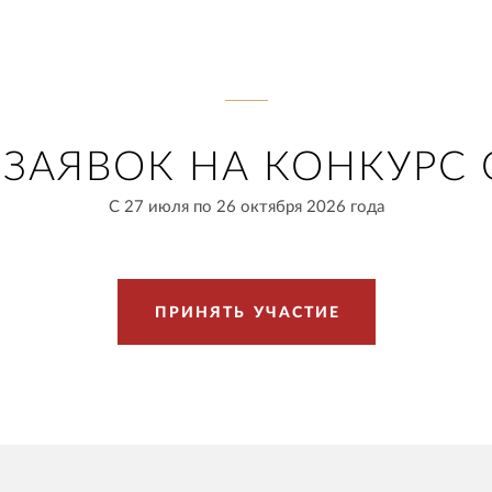
ЗАЯВОК НА КОНКУРС 
С 27 июля по 26 октября 2026 года
П
Р
И
Н
Я
Т
Ь
У
Ч
А
С
Т
И
Е