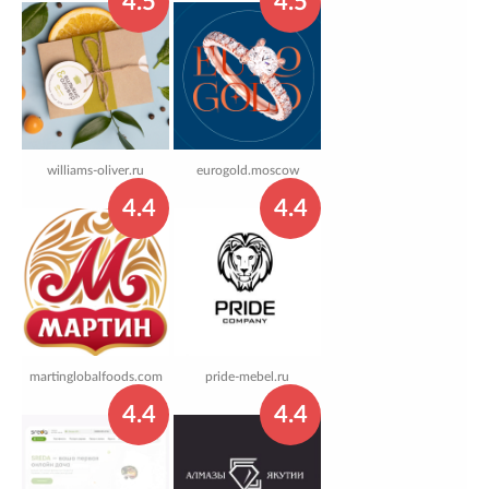
4.5
4.5
williams-oliver.ru
eurogold.moscow
4.4
4.4
martinglobalfoods.com
pride-mebel.ru
4.4
4.4