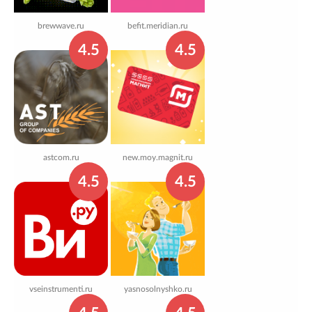
brewwave.ru
befit.meridian.ru
4.5
4.5
astcom.ru
new.moy.magnit.ru
4.5
4.5
vseinstrumenti.ru
yasnosolnyshko.ru