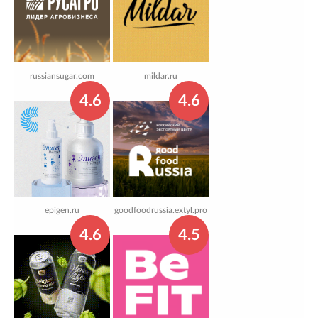
russiansugar.com
mildar.ru
4.6
4.6
epigen.ru
goodfoodrussia.extyl.pro
4.6
4.5