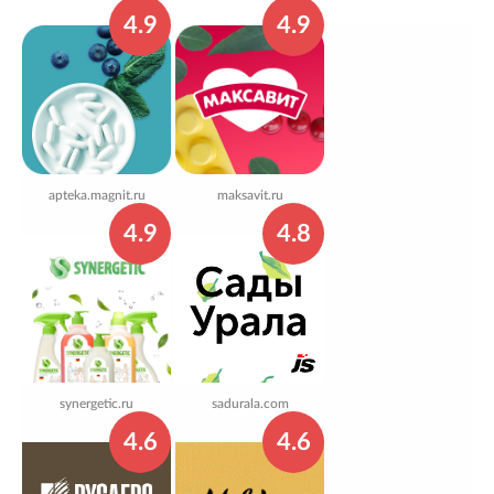
4.9
4.9
apteka.magnit.ru
maksavit.ru
4.9
4.8
synergetic.ru
sadurala.com
4.6
4.6