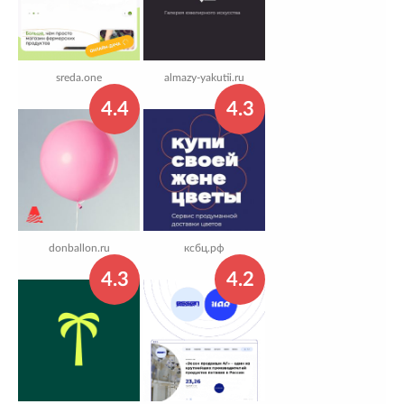
sreda.one
almazy-yakutii.ru
4.4
4.3
donballon.ru
ксбц.рф
4.3
4.2