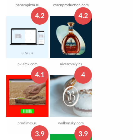
panampizza.ru
essenproduction.com
4.2
4.2
pk-smk.com
aivazovsky.ru
4.1
4
prodimex.ru
wolkonsky.com
3.9
3.9