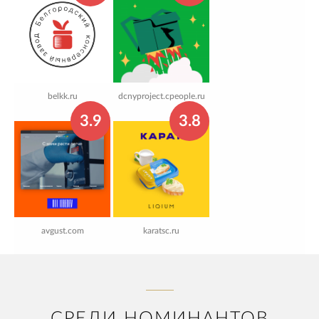
belkk.ru
dcnyproject.cpeople.ru
3.9
3.8
avgust.com
karatsc.ru
СРЕДИ НОМИНАНТОВ