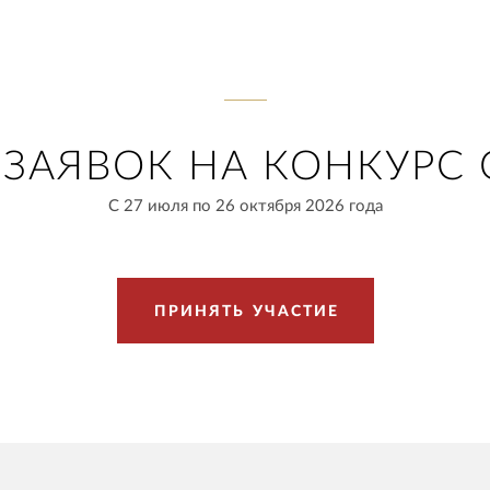
ЗАЯВОК НА КОНКУРС 
С 27 июля по 26 октября 2026 года
П
Р
И
Н
Я
Т
Ь
У
Ч
А
С
Т
И
Е