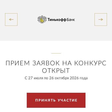
ПРИЕМ ЗАЯВОК НА КОНКУРС
ОТКРЫТ
С 27 июля по 26 октября 2026 года
П
Р
И
Н
Я
Т
Ь
У
Ч
А
С
Т
И
Е