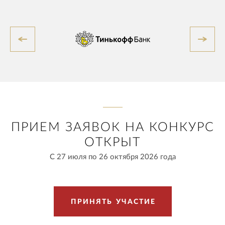
ПРИЕМ ЗАЯВОК НА КОНКУРС
ОТКРЫТ
С 27 июля по 26 октября 2026 года
П
Р
И
Н
Я
Т
Ь
У
Ч
А
С
Т
И
Е