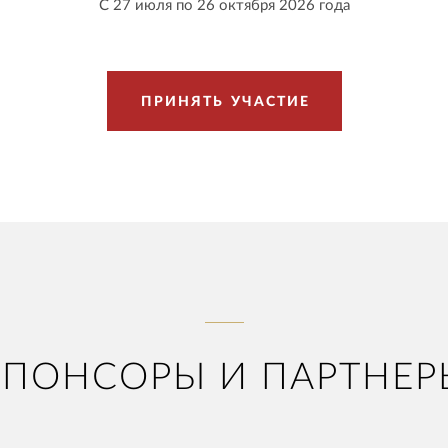
С 27 июля по 26 октября 2026 года
П
Р
И
Н
Я
Т
Ь
У
Ч
А
С
Т
И
Е
СПОНСОРЫ И ПАРТНЕР