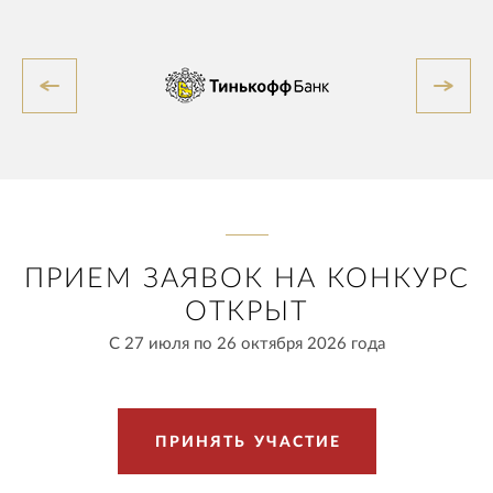
ПРИЕМ ЗАЯВОК НА КОНКУРС
ОТКРЫТ
С 27 июля по 26 октября 2026 года
П
Р
И
Н
Я
Т
Ь
У
Ч
А
С
Т
И
Е