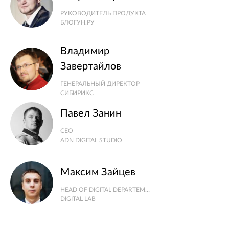
РУКОВОДИТЕЛЬ ПРОДУКТА
БЛОГУН.РУ
Владимир
Завертайлов
ГЕНЕРАЛЬНЫЙ ДИРЕКТОР
СИБИРИКС
Павел Занин
СEO
ADN DIGITAL STUDIO
Максим Зайцев
HEAD OF DIGITAL DEPARTEMENT
DIGITAL LAB