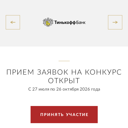
ПРИЕМ ЗАЯВОК НА КОНКУРС
ОТКРЫТ
С 27 июля по 26 октября 2026 года
П
Р
И
Н
Я
Т
Ь
У
Ч
А
С
Т
И
Е