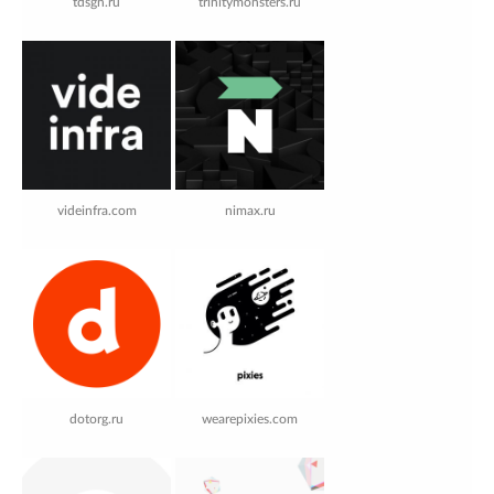
tdsgn.ru
trinitymonsters.ru
videinfra.com
nimax.ru
dotorg.ru
wearepixies.com