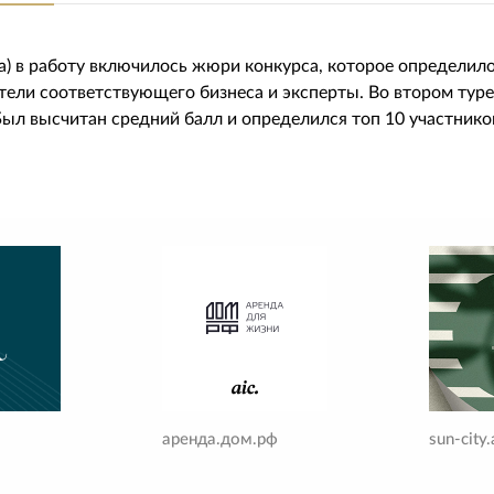
па) в работу включилось жюри конкурса, которое определил
ели соответствующего бизнеса и эксперты. Во втором тур
ыл высчитан средний балл и определился топ 10 участнико
аренда.дом.рф
sun-city.