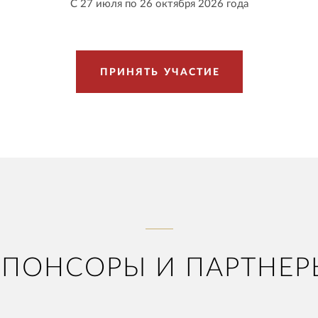
С 27 июля по 26 октября 2026 года
П
Р
И
Н
Я
Т
Ь
У
Ч
А
С
Т
И
Е
СПОНСОРЫ И ПАРТНЕР