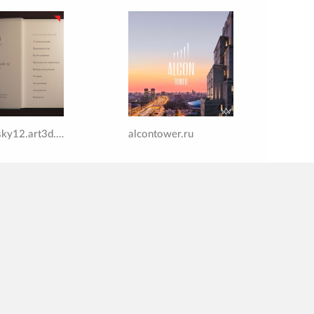
gogolevsky12.art3d.ru
alcontower.ru