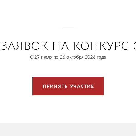
ЗАЯВОК НА КОНКУРС 
С 27 июля по 26 октября 2026 года
П
Р
И
Н
Я
Т
Ь
У
Ч
А
С
Т
И
Е