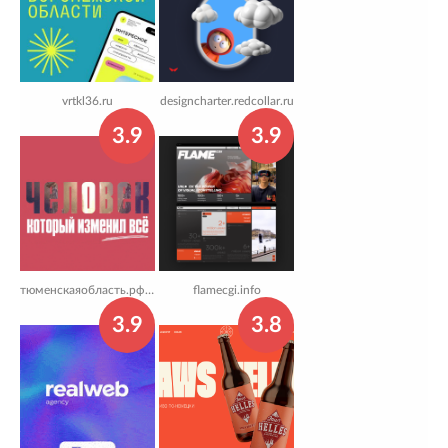
vrtkl36.ru
designcharter.redcollar.ru
3.9
3.9
тюменскаяобласть.рф/chelovek-kotoryj-izmenil-vse
flamecgi.info
3.9
3.8