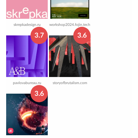
skrepkadesign.ru
workshop2024.fojin.tech
3.7
3.6
pavlovabureau.ru
storyofbrutalism.com
3.6