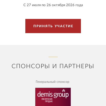
С 27 июля по 26 октября 2026 года
П
Р
И
Н
Я
Т
Ь
У
Ч
А
С
Т
И
Е
СПОНСОРЫ И ПАРТНЕРЫ
Генеральный спонсор