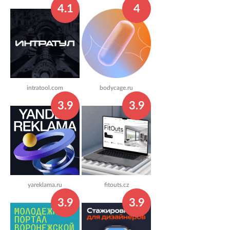
4.1
4
intratool.com
bodycage.ru
3.9
3.9
yareklama.ru
fitouts.cz
3.9
3.9