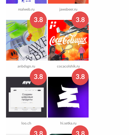
realweb.ru
jawsbeer.ru
3.8
3.8
anbdsgn.ru
cocacolshik.ru
3.8
3.8
loo.ch
hi.setka.ru
3.8
3.8