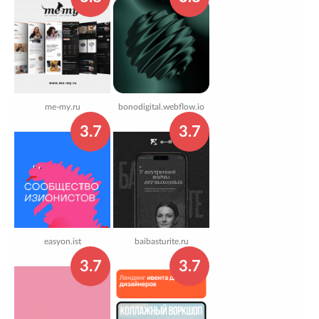
me-my.ru
bonodigital.webflow.io
3.7
3.7
easyon.ist
baibasturite.ru
3.7
3.7