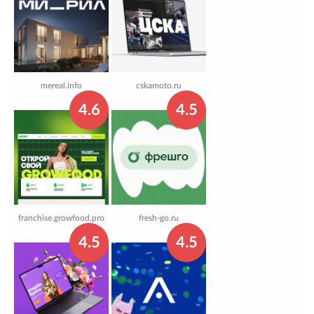
mereal.info
cskamoto.ru
4.6
4.5
franchise.growfood.pro
fresh-go.ru
4.5
4.5