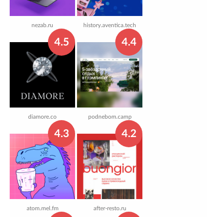
nezab.ru
history.aventica.tech
4.5
4.4
diamore.co
podnebom.camp
4.3
4.2
atom.mel.fm
after-resto.ru