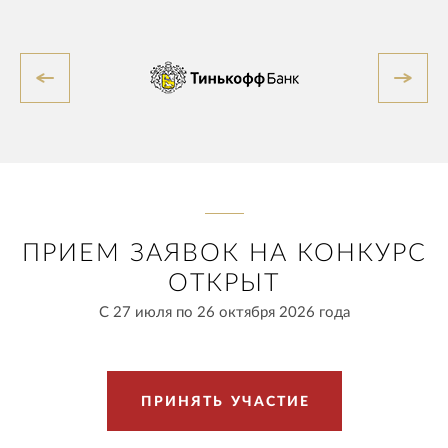
ПРИЕМ ЗАЯВОК НА КОНКУРС
ОТКРЫТ
С 27 июля по 26 октября 2026 года
П
Р
И
Н
Я
Т
Ь
У
Ч
А
С
Т
И
Е