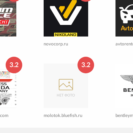
novocorp.ru
avtorent
3.2
3.2
.com
molotok.bluefish.ru
bentley