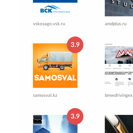
vskosago.vsk.ru
amdplus.ru
3.9
samosval.kz
3.9