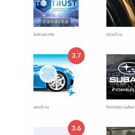
totrust.me
zicoil.ru
3.7
aevit.ru
forester.subar
3.6