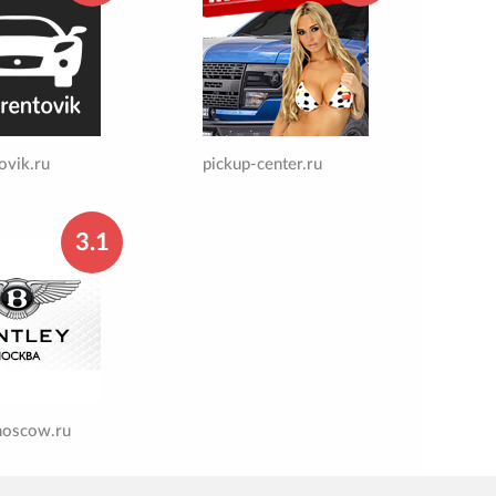
ovik.ru
pickup-center.ru
3.1
moscow.ru