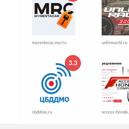
myrentacar.me/ru
unlimsochi.ru
3.3
cbddmo.ru
access-honda