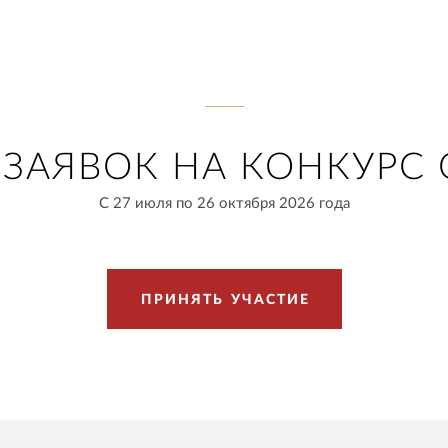
ЗАЯВОК НА КОНКУРС 
С 27 июля по 26 октября 2026 года
П
Р
И
Н
Я
Т
Ь
У
Ч
А
С
Т
И
Е