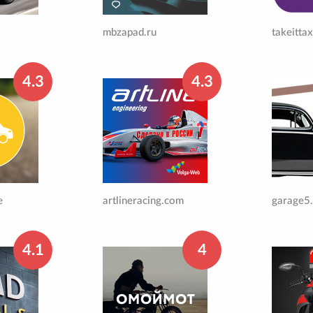
mbzapad.ru
takeittax
4.3
4.3
e
artlineracing.com
garage5
4.1
4