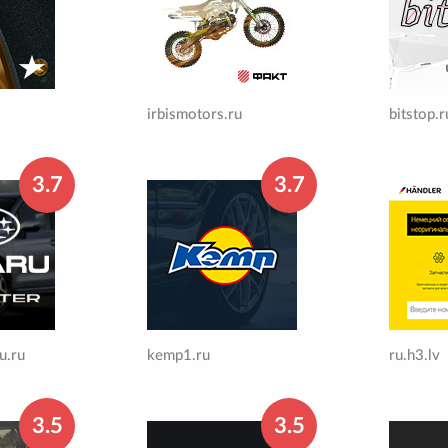
irbismotors.ru
bitstop.r
3.7
3.7
u.ru
kemp1.ru
ru.h3.lv
3.5
3.5