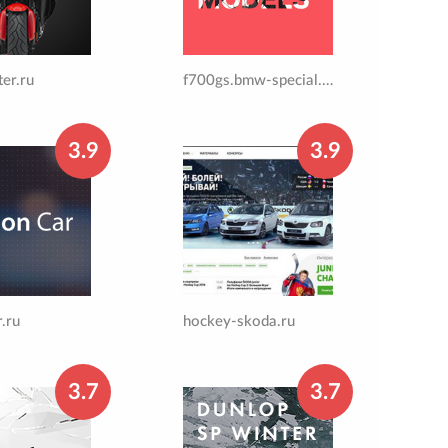
er.ru
f700gs.bmw-special.ru
3.9
3.9
r.ru
hockey-skoda.ru
3.7
3.7