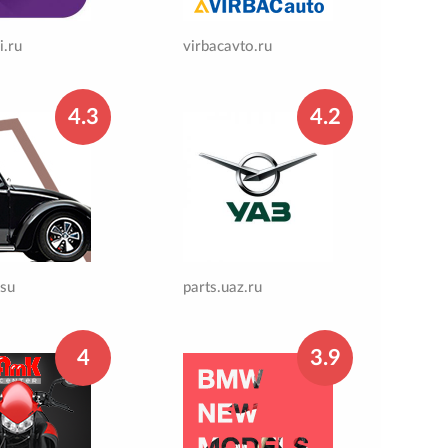
i.ru
virbacavto.ru
4.3
4.2
.su
parts.uaz.ru
4
3.9