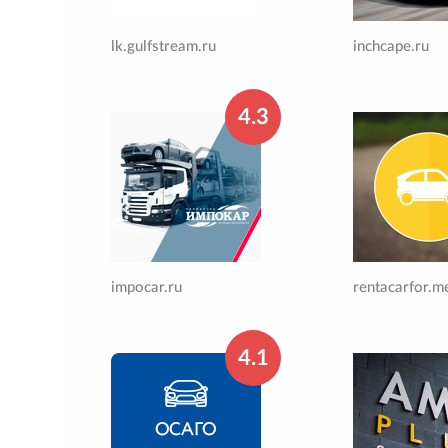
lk.gulfstream.ru
inchcape.ru
4.3
impocar.ru
rentacarfor.m
4.1