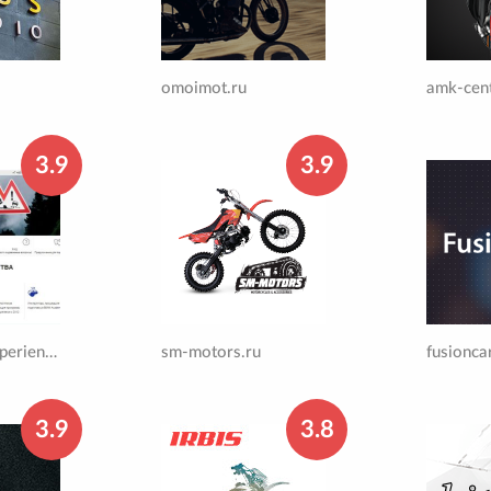
omoimot.ru
amk-cent
3.9
3.9
bmwdrivingexperience.ru
sm-motors.ru
fusionca
3.9
3.8