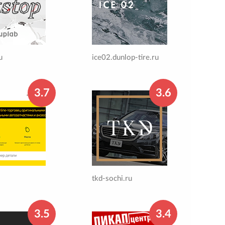
u
ice02.dunlop-tire.ru
3.7
3.6
tkd-sochi.ru
3.5
3.4