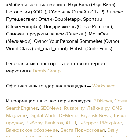
«Мобильные приложения»: ВкусВилл (ВкусВилл),
Нетология (KODE), СберБанк Онлайн (СБЕР), Яндекс
Путешествия: Отели (Doubletapp), Sports.ru
(CleverPumpkin), Подари жизнь (CleverPumpkin),
Самокат: продукты на дом (Самокат), МегаФон
(Медиаком), Qvino: Your Personal Sommelier (Qvino),
World Class (red_mad_robot), Hubstr (Code Pilots).
Генеральный спонсор — агентство интернет-
маркетинга
Demis Group
.
Официальная тендерная площадка —
Workspace
.
Информационные партнеры конкурса:
3DNews
,
Cossa
,
SearchEngines
,
SEONews
,
Rusability
,
Лайкни.ру
,
CMS
Magazine
,
Digital World
,
DSMedia
,
Bryansk News
,
Точка
продаж
,
Выберу
,
Bankiros
,
AFF1
,
E-Pepper
,
PRexplore
,
Банковское обозрение
,
Вести Подмосковья
,
Daily