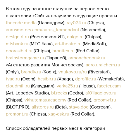
В этом году заветные статуэтки за первое место
в категории «Сайты» получили следующие проекты:
thecode.media
(Палиндром),
ray024.ru
(Chipsa),
aurusmotors.com/aurus_komendant
(Notamedia),
design.rt.ru
(Ростелеком ИТ),
daigo.ru
(Chipsa),
mtsbank.ru
(MТС Банк),
art-theatre.ru
(MediaSoft),
oporasibiri.ru
(Chipsa),
bronitex.ru
(Red Collar),
brainstormgame.ru
(Паравеб),
armonchegorsk.ru
«Агентство развития Мончегорска»),
agro.uralchem.ru
(Only.),
brandly.ru
(Kodix),
vnukovo.ru/ru
(Riverstart),
tvaq.ru
(Oxem),
hcsibir.ru
(Xpage),
dprofile.ru
(Wemakefab),
cloudmill.ru
(Клаудмил),
varka25.ru
(House),
faceter.cam
(Art. Lebedev Studio),
bf.rocks
(Cedro),
a101lagolovo.ru
(Chipsa).
vkhutemas.academy
(Red Collar),
groom-rf.ru
(BLOT.PRO),
allstores.ru
(Beta),
staya.dog
(Gocream),
premont.ru
(Chipsa),
xag-dsk.ru
(Red Collar).
Cписок обладателей первых мест в категории