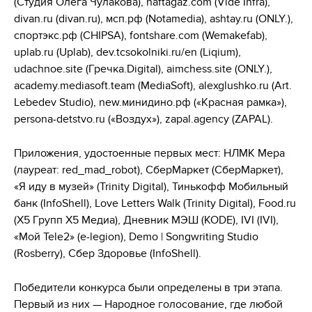
(Студия Олега Чулакова), naftagaz.com (Vide Infra),
divan.ru (divan.ru), мсп.рф (Notamedia), ashtay.ru (ONLY.),
спортэкс.рф (CHIPSA), fontshare.com (Wemakefab),
uplab.ru (Uplab), dev.tcsokolniki.ru/en (Liqium),
udachnoe.site (Гречка.Digital), aimchess.site (ONLY.),
academy.mediasoft.team (MediaSoft), alexglushko.ru (Art.
Lebedev Studio), new.минидино.рф («Красная рамка»),
persona-detstvo.ru («Воздух»), zapal.agency (ZAPAL).
Приложения, удостоенные первых мест: НЛМК Мера
(лауреат: red_mad_robot), СберМаркет (СберМаркет),
«Я иду в музей» (Trinity Digital), Тинькофф Мобильный
банк (InfoShell), Love Letters Walk (Trinity Digital), Food.ru
(X5 Групп X5 Медиа), Дневник МЭШ (KODE), IVI (IVI),
«Мой Tele2» (e-legion), Demo | Songwriting Studio
(Rosberry), Сбер Здоровье (InfoShell).
Победители конкурса были определены в три этапа.
Первый из них — Народное голосование, где любой