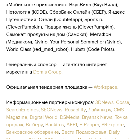
«Мобильные приложения»: ВкусВилл (ВкусВилл),
Нетология (KODE), СберБанк Онлайн (СБЕР), Яндекс
Путешествия: Отели (Doubletapp), Sports.ru
(CleverPumpkin), Подари жизнь (CleverPumpkin),
Самокат: продукты на дом (Самокат), МегаФон
(Медиаком), Qvino: Your Personal Sommelier (Qvino),
World Class (red_mad_robot), Hubstr (Code Pilots).
Генеральный спонсор — агентство интернет-
маркетинга
Demis Group
.
Официальная тендерная площадка —
Workspace
.
Информационные партнеры конкурса:
3DNews
,
Cossa
,
SearchEngines
,
SEONews
,
Rusability
,
Лайкни.ру
,
CMS
Magazine
,
Digital World
,
DSMedia
,
Bryansk News
,
Точка
продаж
,
Выберу
,
Bankiros
,
AFF1
,
E-Pepper
,
PRexplore
,
Банковское обозрение
,
Вести Подмосковья
,
Daily