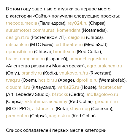
В этом году заветные статуэтки за первое место
в категории «Сайты» получили следующие проекты:
thecode.media
(Палиндром),
ray024.ru
(Chipsa),
aurusmotors.com/aurus_komendant
(Notamedia),
design.rt.ru
(Ростелеком ИТ),
daigo.ru
(Chipsa),
mtsbank.ru
(MТС Банк),
art-theatre.ru
(MediaSoft),
oporasibiri.ru
(Chipsa),
bronitex.ru
(Red Collar),
brainstormgame.ru
(Паравеб),
armonchegorsk.ru
«Агентство развития Мончегорска»),
agro.uralchem.ru
(Only.),
brandly.ru
(Kodix),
vnukovo.ru/ru
(Riverstart),
tvaq.ru
(Oxem),
hcsibir.ru
(Xpage),
dprofile.ru
(Wemakefab),
cloudmill.ru
(Клаудмил),
varka25.ru
(House),
faceter.cam
(Art. Lebedev Studio),
bf.rocks
(Cedro),
a101lagolovo.ru
(Chipsa).
vkhutemas.academy
(Red Collar),
groom-rf.ru
(BLOT.PRO),
allstores.ru
(Beta),
staya.dog
(Gocream),
premont.ru
(Chipsa),
xag-dsk.ru
(Red Collar).
Cписок обладателей первых мест в категории