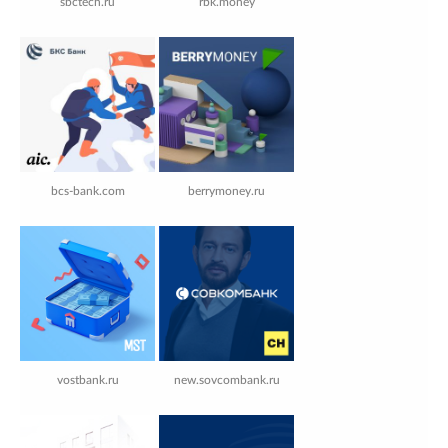
sbctech.ru
rbk.money
bcs-bank.com
berrymoney.ru
vostbank.ru
new.sovcombank.ru