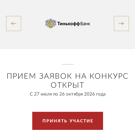
ПРИЕМ ЗАЯВОК НА КОНКУРС
ОТКРЫТ
С 27 июля по 26 октября 2026 года
П
Р
И
Н
Я
Т
Ь
У
Ч
А
С
Т
И
Е