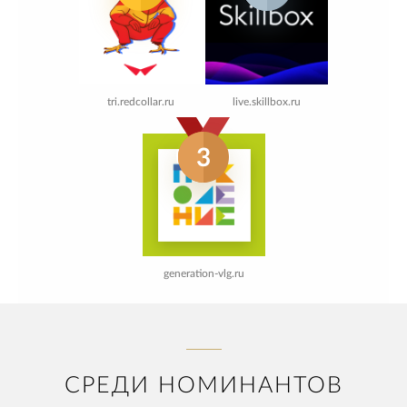
tri.redcollar.ru
live.skillbox.ru
3
generation-vlg.ru
СРЕДИ НОМИНАНТОВ