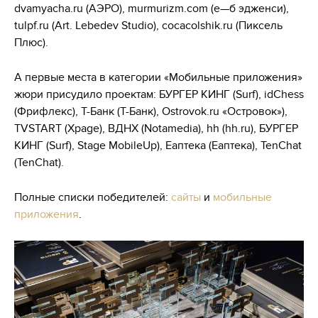
dvamyacha.ru (АЭРО), murmurizm.com (е—б эдженси),
tulpf.ru (Art. Lebedev Studio), cocacolshik.ru (Пиксель
Плюс).
А первые места в категории «Мобильные приложения»
жюри присудило проектам: БУРГЕР КИНГ (Surf), idChess
(Фрифлекс), Т-Банк (Т-Банк), Ostrovok.ru «Островок»),
TVSTART (Xpage), ВДНХ (Notamedia), hh (hh.ru), БУРГЕР
КИНГ (Surf), Stage MobileUp), Еаптека (Еаптека), TenChat
(TenChat).
Полные списки победителей:
сайты
и
мобильные
приложения
.