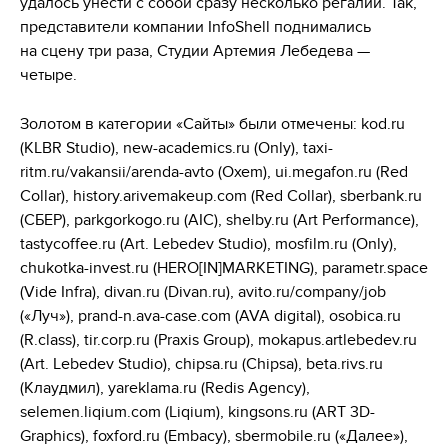
удалось унести с собой сразу несколько регалий. Так,
представители компании InfoShell поднимались
на сцену три раза, Студии Артемия Лебедева —
четыре.
Золотом в категории «Сайты» были отмечены: kod.ru
(KLBR Studio), new-academics.ru (Only), taxi-
ritm.ru/vakansii/arenda-avto (Oxem), ui.megafon.ru (Red
Collar), history.arivemakeup.com (Red Collar), sberbank.ru
(СБЕР), parkgorkogo.ru (AIC), shelby.ru (Art Performance),
tastycoffee.ru (Art. Lebedev Studio), mosfilm.ru (Only),
chukotka-invest.ru (HERO[IN]MARKETING), parametr.space
(Vide Infra), divan.ru (Divan.ru), avito.ru/company/job
(«Луч»), prand-n.ava-case.com (AVA digital), osobica.ru
(R.class), tir.corp.ru (Praxis Group), mokapus.artlebedev.ru
(Art. Lebedev Studio), chipsa.ru (Chipsa), beta.rivs.ru
(Клаудмил), yareklama.ru (Redis Agency),
selemen.liqium.com (Liqium), kingsons.ru (ART 3D-
Graphics), foxford.ru (Embacy), sbermobile.ru («Далее»),