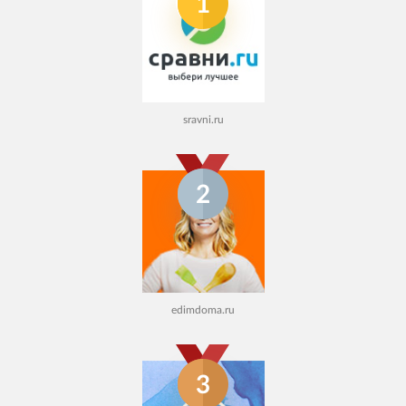
1
sravni.ru
2
edimdoma.ru
3