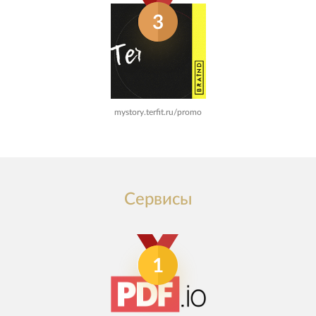
3
mystory.terfit.ru/promo
Сервисы
1