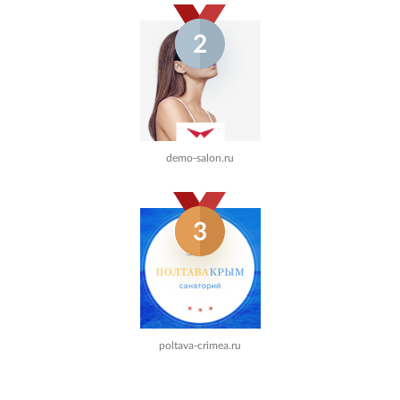
2
demo-salon.ru
3
poltava-crimea.ru