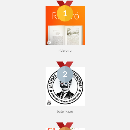
1
ridero.ru
2
batenka.ru