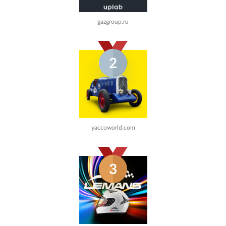
gazgroup.ru
2
yaccoworld.com
3