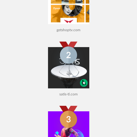
getshoptv.com
2
satis-tl.com
3