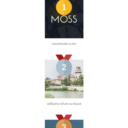
1
mosshotel.ru/en
2
williams-oliver.ru/tours
3