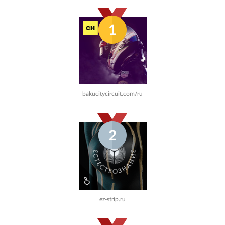
1
bakucitycircuit.com/ru
2
ez-strip.ru