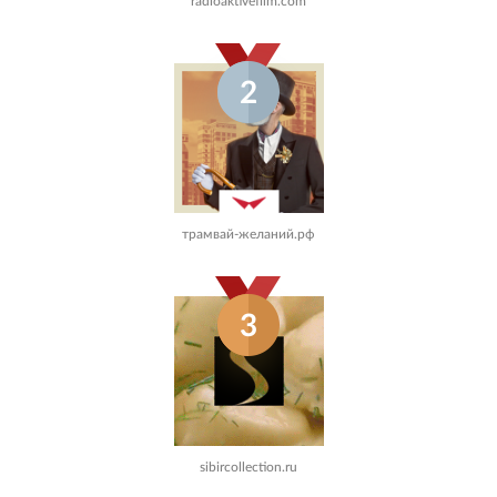
radioaktivefilm.com
2
трамвай-желаний.рф
3
sibircollection.ru