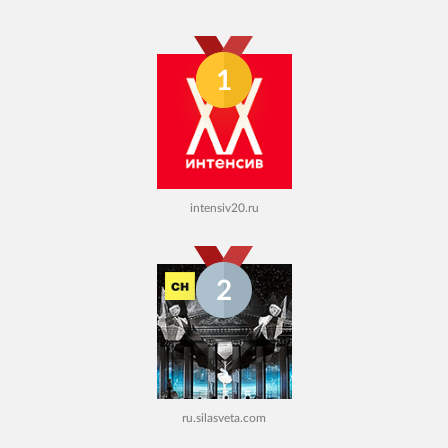
1
intensiv20.ru
2
ru.silasveta.com