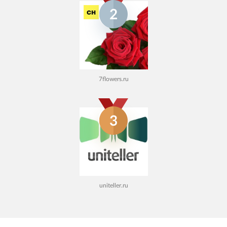
2
7flowers.ru
3
uniteller.ru