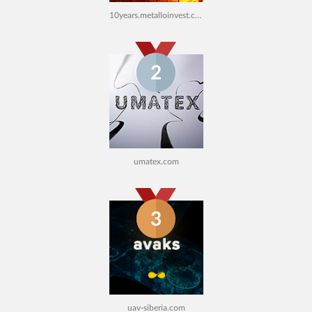
10years.metalloinvest.com/en
2
umatex.com
3
uav-siberia.com