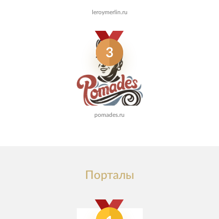
leroymerlin.ru
3
pomades.ru
Порталы