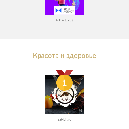
teleset.plus
Красота и здоровье
1
eat-bit.ru