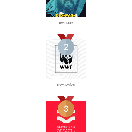
uwex.org
2
new.wwf.ru
3