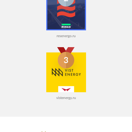
resenergo.ru
3
vistenergy.ru