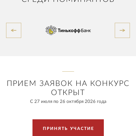
ПРИЕМ ЗАЯВОК НА КОНКУРС
ОТКРЫТ
С 27 июля по 26 октября 2026 года
П
Р
И
Н
Я
Т
Ь
У
Ч
А
С
Т
И
Е