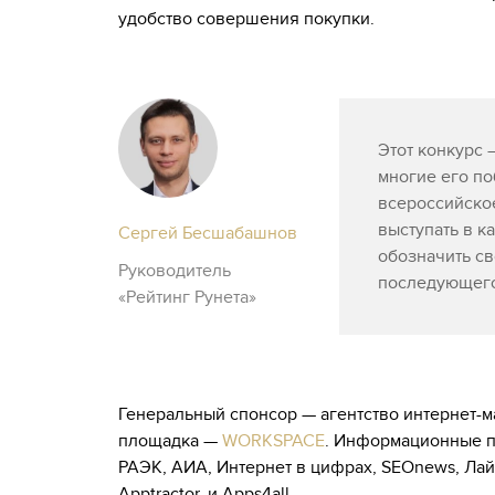
удобство совершения покупки.
Этот конкурс 
многие его по
всероссийско
выступать в к
Сергей Бесшабашнов
обозначить св
Руководитель
последующего
«Рейтинг Рунета»
Генеральный спонсор — агентство интернет-
площадка —
WORKSPACE
. Информационные па
РАЭК, АИА, Интернет в цифрах, SEOnews, Лайкни
Apptractor, и Apps4all.