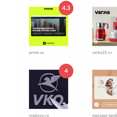
4.3
prime.su
varka25.ru
4
vnukovo.ru
massage-tamb