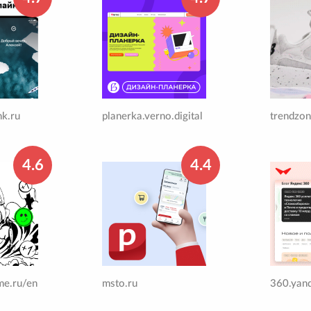
nk.ru
planerka.verno.digital
trendzon
4.6
4.4
me.ru/en
msto.ru
360.yand