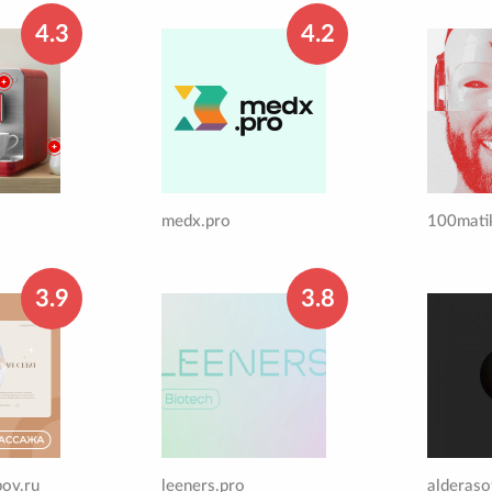
4.3
4.2
medx.pro
100mati
3.9
3.8
ov.ru
leeners.pro
alderaso