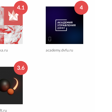
4.1
4
ka.ru
academy.dvfu.ru
3.6
ft.ru