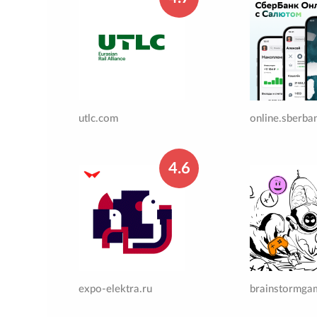
utlc.com
online.sberba
4.6
expo-elektra.ru
brainstormga