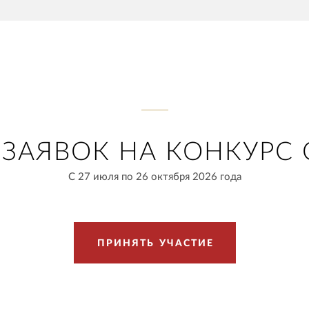
ЗАЯВОК НА КОНКУРС 
С 27 июля по 26 октября 2026 года
П
Р
И
Н
Я
Т
Ь
У
Ч
А
С
Т
И
Е