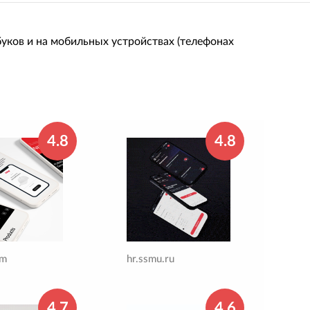
уков и на мобильных устройствах (телефонах
4.8
4.8
om
hr.ssmu.ru
4.7
4.6