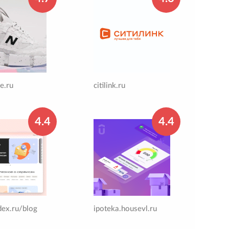
e.ru
citilink.ru
4.4
4.4
ex.ru/blog
ipoteka.housevl.ru