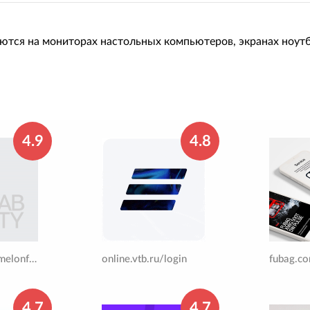
тся на мониторах настольных компьютеров, экранах ноутб
4.9
4.8
sustainability.melonfashion.ru
online.vtb.ru/login
fubag.c
4.7
4.7